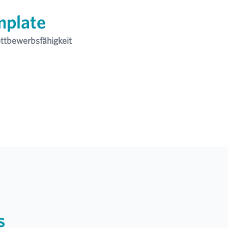
mplate
Wettbewerbsfähigkeit
s